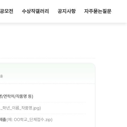
 공모전
수상작갤러리
공지사항
자주묻는질문
제출
/연락처/작품명 등)
교_학년_이름_작품명.jpg)
 제출
(예: OO학교_단체접수.zip)