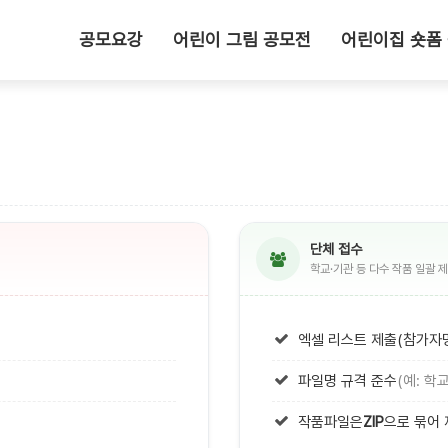
공모요강
어린이 그림 공모전
어린이집 숏폼
단체 접수
학교·기관 등 다수 작품 일괄 
엑셀 리스트 제출(참가자명
파일명 규격 준수
(예: 학
작품파일은
ZIP
으로 묶어