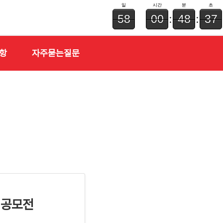
:
:
58
00
48
37
항
자주묻는질문
 공모전